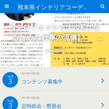
熊本県インテリアコーディネーター(IC)協会
【プロフェッショナルICにな
るための 仕事の流儀】
～ICがもっと身近な
2023年2月1日
世の中に～
2011年10月3日
10月
3
コンテンツ募集中
2011年10月3日
10月
3
定時総会・懇親会