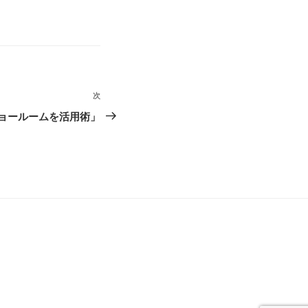
次
次
の
ョールームを活用術」
投
稿