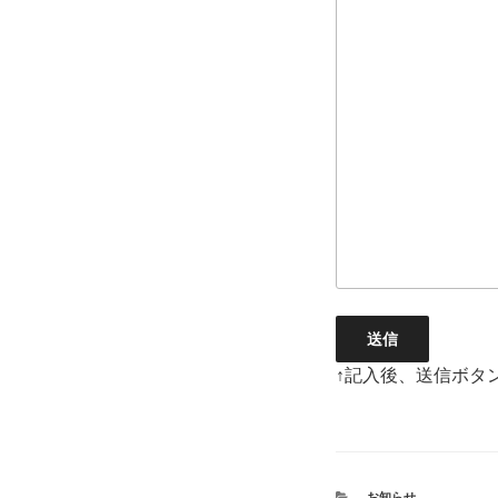
↑記入後、送信ボタ
カ
お知らせ