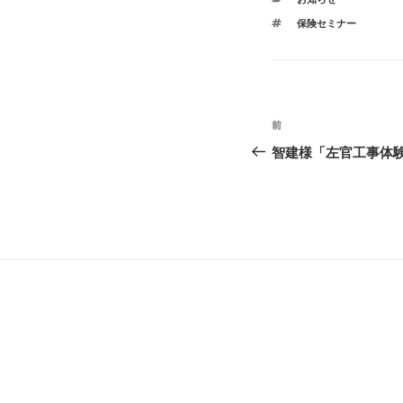
テ
タ
保険セミナー
ゴ
グ
リ
ー
投
過
前
稿
去
智建様「左官工事体
の
ナ
投
ビ
稿
ゲ
ー
シ
ョ
ン