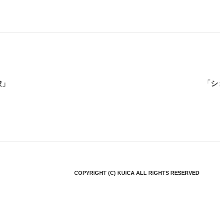
験」
「シ
COPYRIGHT (C) KUICA ALL RIGHTS RESERVED