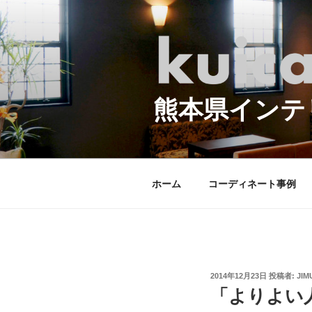
コ
ン
テ
ン
ツ
へ
熊本県インテ
ス
キ
ッ
プ
ホーム
コーディネート事例
投
2014年12月23日
投稿者:
JIM
稿
「よりよい
日: